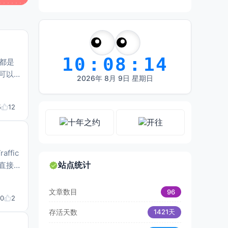
10
:
08
:
15
都是
可以
2026
年
8
月
9
日
星期日
ll
5
12
ffic
站点统计
不直接
文章数目
96
0
2
存活天数
1421天