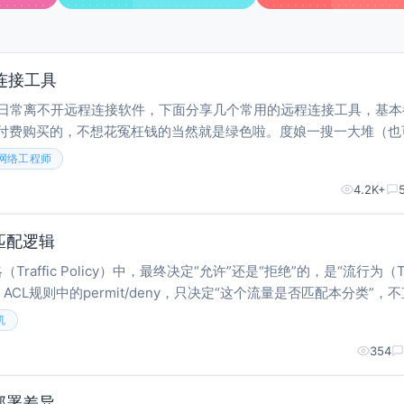
连接工具
常离不开远程连接软件，下面分享几个常用的远程连接工具，基本
付费购买的，不想花冤枉钱的当然就是绿色啦。度娘一搜一大堆（也
的还是建议选择正版软件。话不多说看下文。 1、Xshell Xshe
网络工程师
4.2K+
匹配逻辑
affic Policy）中，最终决定“允许”还是“拒绝”的，是“流行为（Tra
作。ACL规则中的permit/deny，只决定“这个流量是否匹配本分类”，
最终是否转发。 不同场景匹配结果
机
354
部署差异