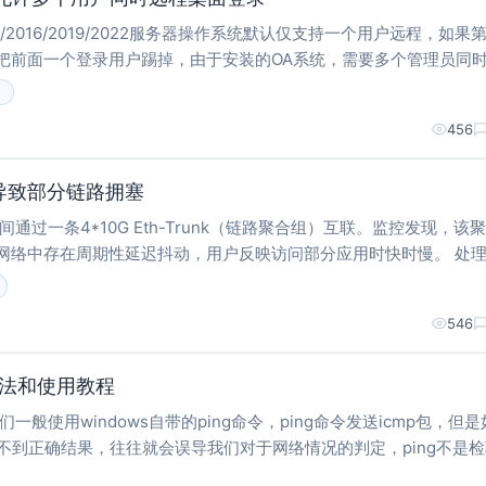
 2012/2016/2019/2022服务器操作系统默认仅支持一个用户远程，如果
把前面一个登录用户踢掉，由于安装的OA系统，需要多个管理员同
Windows服务器操作系统允许同时多人连接到远程桌面。 配置方法
s
456
导致部分链路拥塞
络中存在周期性延迟抖动，用户反映访问部分应用时快时慢。 处理过程
成员链路中，有两条链路流量很高（接近10
546
装方法和使用教程
一般使用windows自带的ping命令，ping命令发送icmp包，但
取不到正确结果，往往就会误导我们对于网络情况的判定，ping不是
可以使用tcping工具来测试。 安装方法 将tcping工具下载后解