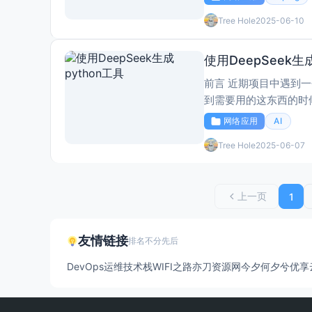
Tree Hole
2025-06-10
使用DeepSeek生
前言 近期项目中遇到一
到需要用的这东西的时
其能正常对接，需要对
网络应用
AI
完成。 过程 提供时隙
Tree Hole
2025-06-07
上一页
1
友情链接
排名不分先后
DevOps运维技术栈
WIFI之路
亦刀资源网
今夕何夕兮
优享