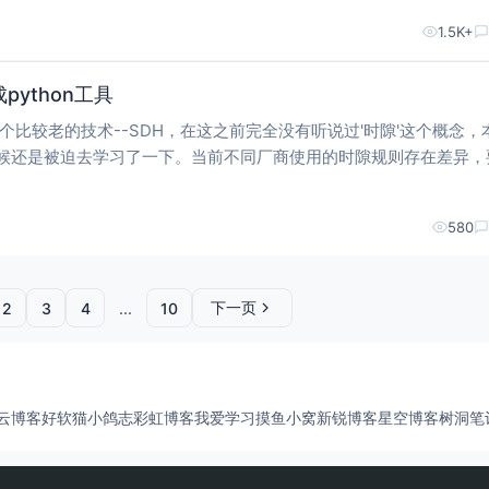
1.5K+
成python工具
个比较老的技术--SDH，在这之前完全没有听说过'时隙'这个概念，
候还是被迫去学习了一下。当前不同厂商使用的时隙规则存在差异，
不同的时隙进行翻译，使其一一对应，手动翻译效率低，因此想到借用
对照表，
580
下一页
2
3
4
...
10
云博客
好软猫
小鸽志
彩虹博客
我爱学习
摸鱼小窝
新锐博客
星空博客
树洞笔