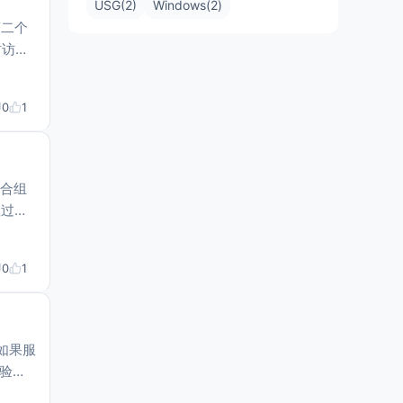
USG(2)
Windows(2)
第二个
时访问
 1、
0
1
0
1
是如果服
检验网
压得