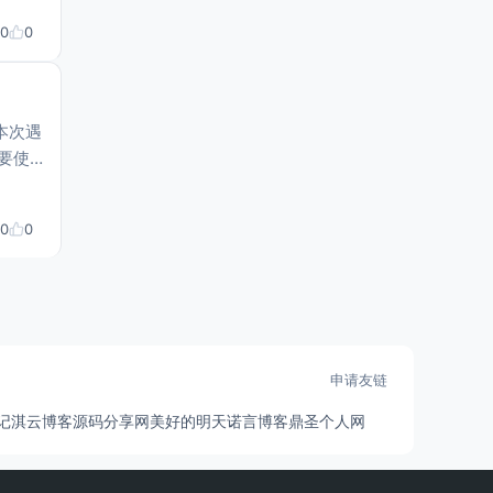
0
0
本次遇
要使
AI
0
0
申请友链
记
淇云博客
源码分享网
美好的明天
诺言博客
鼎圣个人网