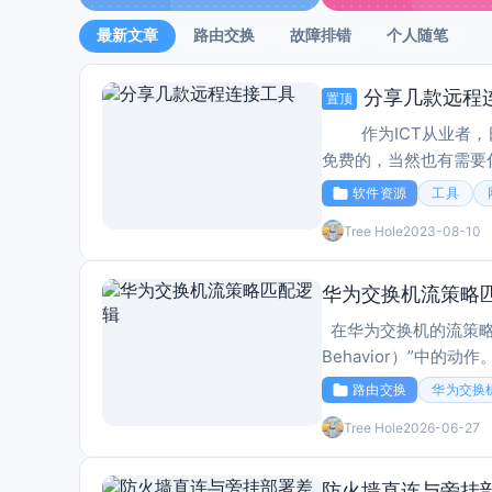
最新文章
路由交换
故障排错
个人随笔
分享几款远程
置顶
作为ICT从业者，日
免费的，当然也有需要
找作者要），当然有能力
软件资源
工具
Tree Hole
2023-08-10
华为交换机流策略
在华为交换机的流策略（Tr
Behavior）”中的动
决定
路由交换
华为交换
Tree Hole
2026-06-27
防火墙直连与旁挂