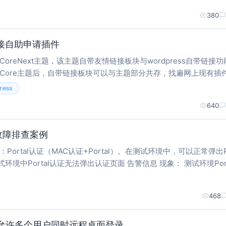
380
情链接自助申请插件
oreNext主题，该主题自带友情链接板块与wordpress自带链接
oCore主题后，自带链接板块可以与主题部分共存，找遍网上现有插
AI写一个。 插件介绍 友链自助申请是一款专为 WordPress 网
ress
640
窗故障排查案例
l认证无法弹出认证页面 告警信息 现象： 测试环境Portal认
境后页面无
468
ver 允许多个用户同时远程桌面登录