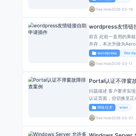
Tree Hole
2026-03-16
wordpress友
前言 此前一直用的果核C
并存，本次升级为Aer
符合预期要求，因此想着用
wordpress
Wordp
Tree Hole
2026-03-11
Portal认证不弹
问题描述 客户要求实现：Portal认证（MAC认证+Portal）。在测试环境中，可以正常弹出Portal
认证页面，但切换至正式环境中Porta
证正常，切换至正式环
网络技术
wlan
Tree Hole
2026-03-07
Windows Ser