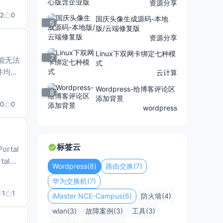
资源分享
2
0
国庆头像生成源码-本地
6
版/云端修复版
资源分享
Linux下双网卡绑定七种模
7
功能无法
式
件均不
云计算
站设计
Wordpress-给博客评论区
8
添加背景
0
0
wordpress
标签云
Wordpress(8)
路由交换(7)
华为交换机(7)
1
1
iMaster NCE-Campus(6)
防火墙(4)
wlan(3)
故障案例(3)
工具(3)