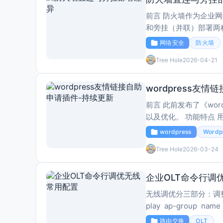
前言 防火墙作为企业
和旁挂（并联）部署两
防火墙直连（串联）部
网络安全
防火墙
经过防火墙的检测和处
Tree Hole
2026-04-21
wordpress友
前言 此前发布了《wo
以及优化。 功能特点 用户自助申请 前端表单提交友链申请 支持短代码 [/f
wordpress
Wordp
Tree Hole
2026-03-24
企业OLT命令行调
无线调优分三部分：调整无线频宽
play ap-group
然后调
路由交换
OLT