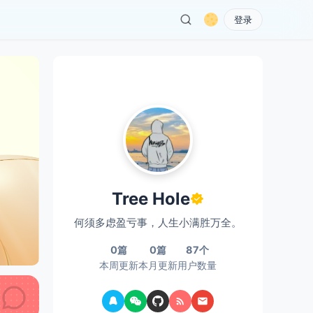
登录
Tree Hole
何须多虑盈亏事，人生小满胜万全。
0篇
0篇
87个
本周更新
本月更新
用户数量