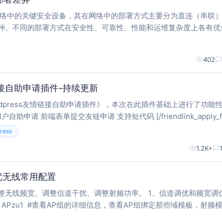
网络中的关键安全设备，其在网络中的部署方式主要分为直连（串联
种。不同的部署方式在安全性、可靠性、性能和运维复杂度上各有优
署 定义：防火墙直接串联在网络的关键路径上，所有进出网络的流
理。 优点：
402
情链接自助申请插件-持续更新
rdpress友情链接自助申请插件》，本次在此插件基础上进行了功能
riendlink_apply_form]
嵌入任意页面 已登录用户自动填充邮箱信息 一键获取网
ress
1.2K+
优无线常用配置
、调整信道干扰、调整射频功率。 1、信道调优和频宽调优 dis
 name APzu1 #查看AP组的详细信息，查看AP组绑定那些域模板，射频
整这些模板。 display regulatory-