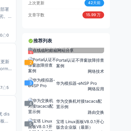
上次更新
42天前
）部署
文章字数
15.99 万
劣。
量必须
0
0
推荐列表
在线临时邮箱网站分享
1
Portal认证不弹窗故障排查
性更新
2
案例
网络技术
3
华为模拟器-eNSP Pro
17
5
网络应用
华为交换机对接tacacs配
4
置示例
路由交换
模板、
宝塔 Linux面板V8.0.1开心
5
版含企业版（最新）