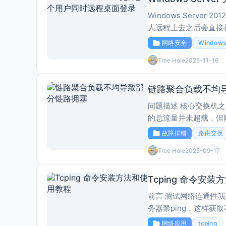
Windows Server
人远程上去之后会直接
和维护，下面就介绍一下
网络安全
Window
Tree Hole
2025-11-16
链路聚合负载不均
问题描述 核心交换机之间通过一条4*10G Eth-Trunk（链路聚合组）互联。监控发现，该聚合组
的总流量并未超载，但网
1.发现问题：发现4个
故障排错
路由交换
Tree Hole
2025-09-17
Tcping 命令安
前言 测试网络连通性我们
务器禁ping，这样获
络连通性的唯一方法，我们
网络应用
tcping