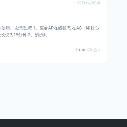
2K+
0
6
过程 1、查看AP在线状态 在AC（即核心
交换机）查看当前病区AP在线情况： 中心AP在线时长均超过3天 该病区分体AP在线时间最长仅为18分钟 2、初步判
1.3K+
0
0