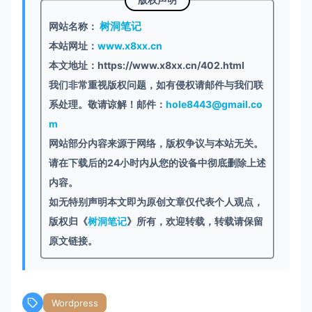
</
div
>
animation
: progress 
750ms
 linear infinite

</
div
>
树洞笔记
网站名称：
}

<
div
class
=
"item"
id
=
"yearProgress"
本站网址：
www.x8xx.cn
<
div
class
=
"title"
>
今年已经过去
<
.aside-count
.content
.item
.progress
.progress
本文地址：https://www.x8xx.cn/402.html
<
div
class
=
"progress"
>
background
: 
#bde6ff
;

<
div
class
=
"progress-bar"
>
我们非常重视版权问题，如有侵权请邮件与我们联
background-image
: 
linear-gradient
(
135deg
, 
#
<
div
class
=
"progress-in
系处理。敬请谅解！邮件：
hole8443@gmail.co
background-size
: 
30px
30px
</
div
>
}

m
<
div
class
=
"progress-percen
</
div
>
网站部分内容来源于网络，版权争议与本站无关。
.aside-count
.content
.item
.progress
.progress
</
div
>
请在下载后的24小时内从您的设备中彻底删除上述
background
: 
#ffd980
;

</
div
>
内容。
background-image
: 
linear-gradient
(
135deg
, 
#
</
div
>
background-size
: 
30px
30px
如无特别声明本文即为原创文章仅代表个人观点，
<
script
src
=
"https://cdn.qqsuu.cn/static/time.j
}

版权归《
树洞笔记
》所有，欢迎转载，转载请保留
原文链接。
.aside-count
.content
.item
.progress
.progress
background
: 
#ffa9a9
;

background-image
: 
linear-gradient
(
135deg
, 
#
background-size
: 
30px
30px
Wordpress
}
