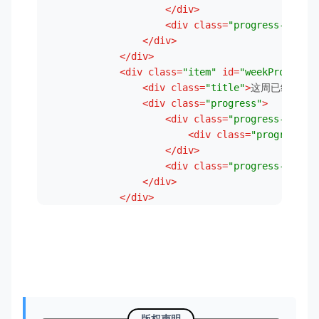
background
: 
var
(--classC);

</
div
>
width
: 
0
;

<
div
class
=
"progress-percen
min-width
: 
0
;

</
div
>
flex
: 
1
;

</
div
>
margin-right
: 
5px
<
div
class
=
"item"
id
=
"weekProgress"
<
div
class
=
"title"
>
这周已经过去
<
@keyframes
 progress {

<
div
class
=
"progress"
>
0%
 {

<
div
class
=
"progress-bar"
>
background-position
: 
0
0
<
div
class
=
"progress-in
    }

</
div
>
<
div
class
=
"progress-percen
100%
 {

</
div
>
background-position
: 
30px
0
</
div
>
    }

<
div
class
=
"item"
id
=
"monthProgress
<
div
class
=
"title"
>
本月已经过去
<
.aside-count
.content
.item
.progress
.progress
<
div
class
=
"progress"
>
width
: 
0
;

<
div
class
=
"progress-bar"
>
height
: 
100%
;

<
div
class
=
"progress-in
border-radius
: 
5px
;

</
div
>
transition
: width 
0.35s
;

<
div
class
=
"progress-percen
    -webkit-
animation
: progress 
750ms
 linear in
版权声明