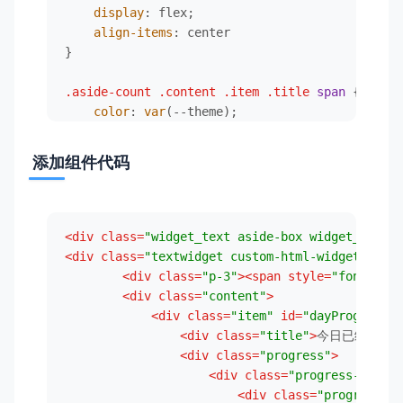
display
: flex;

align-items
: center

}

.aside-count
.content
.item
.title
span
 {

color
: 
var
(--theme);

font-weight
: 
500
;

font-size
: 
14px
;

添加组件代码
margin
: 
0
5px
}

.aside-count
.content
.item
.progress
 {

<
div
class
=
"widget_text aside-box widget_custom
display
: flex;

<
div
class
=
"textwidget custom-html-widget"
>
<
di
align-items
: center

<
div
class
=
"p-3"
>
<
span
style
=
"font-size
}

<
div
class
=
"content"
>
<
div
class
=
"item"
id
=
"dayProgress"
>
.aside-count
.content
.item
.progress
.progress
<
div
class
=
"title"
>
今日已经过去
<
height
: 
10px
;

<
div
class
=
"progress"
>
border-radius
: 
5px
;

<
div
class
=
"progress-bar"
>
overflow
: hidden;

<
div
class
=
"progress-in