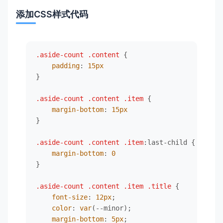
添加CSS样式代码
.aside-count
.content
 {

padding
: 
15px
}

.aside-count
.content
.item
 {

margin-bottom
: 
15px
}

.aside-count
.content
.item
:last-child
 {

margin-bottom
: 
0
}

.aside-count
.content
.item
.title
 {

font-size
: 
12px
;

color
: 
var
(--minor);

margin-bottom
: 
5px
;
